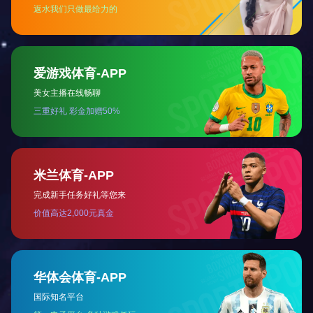
华体会体育网页版-华
11月13日，华体会体育网页
会（中国） 财务会计部全体
总经理代璐出席了会议。本次
师

集团新闻

2024-11-21

1491
华体会体育网页版-
11月13日上午，华体会体育
工作，集团规划发展部经理、
深入交流，详细了解了项目规

集团新闻

2024-11-15
建投集团市政工程建
为更好适应建投集团向产业基