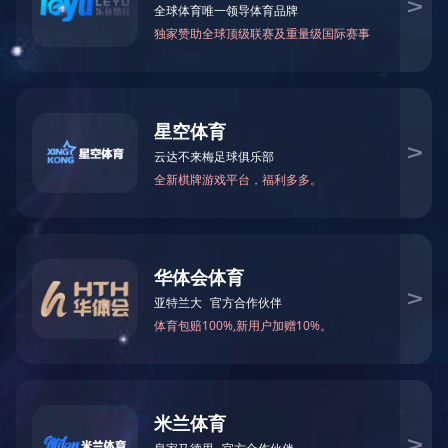
政府要闻
集团新闻
子华体会体育网页版
华体会体育网页版-华
为了丰富华体会体育网页版-华
节来临之际，华体会体育网页版
省财经政法大学教职工中心4楼

集团新闻

2025-03-13
华体会体育网页版-
为预防和减少群众电信网络诈骗
年3月5日上午，郑州市建设
工作。本次宣传活动主要通过“

集团新闻

2025-03-06