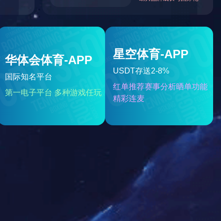
华体会体育网页版-华体会（中国） 后期