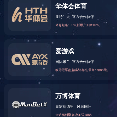
政府要闻
集团新闻
子华体会体育网页版
建投集
来
为更好适应建投集团向产业基础设施投
构技术的了解。集团市政工程建管中心组织
家金三和郑州大学建筑学院校外硕士生导师
助理黄志澎出席主持本次会议。
交流会上，金三专家重点讲解了两个代
地，以实际案例为出发点，介绍了当前钢结
人员积极提问并与金三和华欣专家就钢结构