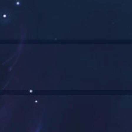
华体会体
团市政工程建管中心组织开展钢结构技术培
源：市政一部 编辑：侯佳良 发布日期：2024-11-11 12:32:47 点击数：13
资转型发展要求，提前夯实工作基础，应对未来工作中面
开展钢结构技术培训学习交流会议，特别邀请机械工业第
、高级工程华欣对钢结构技术进行专业授课和技术交流，华
表案例：中原科技城智慧岛展厅升级改造工程、郑州煤矿
构技术的优缺点，在未来建设中可能遇到存在的难点以及
的稳定性、如何应对极端天气、工业厂房新能源融合、成