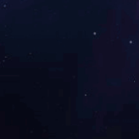
把本文分享给您的朋友：
上一篇：
华体会体育网页版-华体会（中国） 组织
下一篇：
华体会体育网页版-华体会（中国） 党委