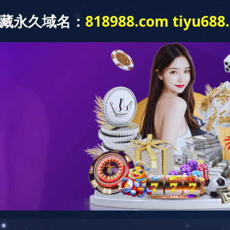
站！
华体会体育
华体会体育
集团概况
业务工作
网页版-华
网页版
体会（中
国）