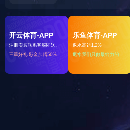
流。通过金三专家的精彩讲解和参会人员的
类似项目工作开展，储备积累前沿专业技术