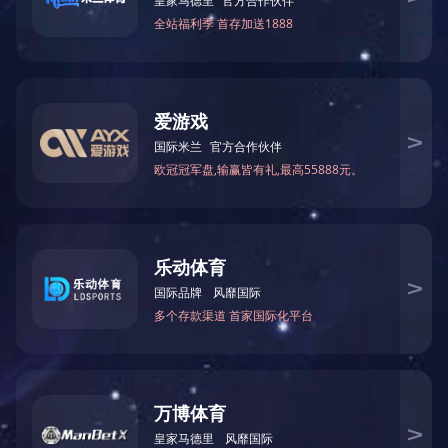
李强主持国务院第十
4月20日，国务院以“统筹
社记者 黄敬文 摄新华社北京
题学习。国务院总理李强在主

政府要闻

2026-04-21
扩能提质并举 优质高效发展 ——习近平总书记重
新华社北京4月8日电 题：扩能提质并举 优质高效发展——习近平总
要指示，为服务业高质量发展指明方向。4月7日至8日在京召开的全国

政府要闻

2026-04-09

1
习近平：树立和践行