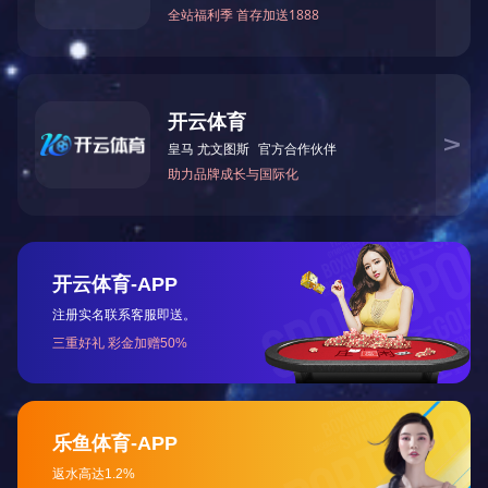
树立和践行正确政绩观※习近
为人民做事。各级干部也不能
关的事情？有没有一心一意在

政府要闻

2026-04-01
总书记的人民情怀 | “为民造福是最大政绩”
为什么人的问题，是政绩观的首要问题，检验着一个政党的执政宗旨，决
期间，总书记再次叮嘱：“踏踏实实干事创业，努力创造经得起实践、人

政府要闻

2026-03-20

260
总书记的人民情怀 | “干事创业一定要树立正确政绩
“新时代的伟大成就是党和人民一道拼出来、干出来、奋斗出来的！”习近
以实干出政绩”，党的十八大以来，习近平总书记反复强调实干。今年全