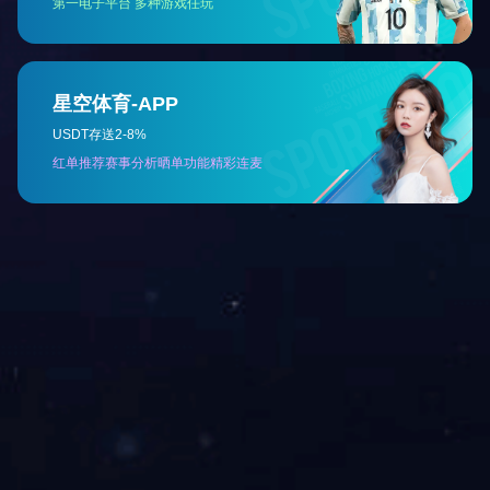

政府要闻

2026-03-13

170
习近平：坚定不移走中国特色卫生与健康发展道路 
习近平在看望参加政协会议的农工党九三学社医药卫生界社会福利和社会
宁蔡奇参加看望和讨论中共中央总书记、国家主席、中央军委主席习近平

政府要闻

2026-03-07

416
华体会体育网页版
上一页
1
2
3
4
5
下一页
尾页
···
集团