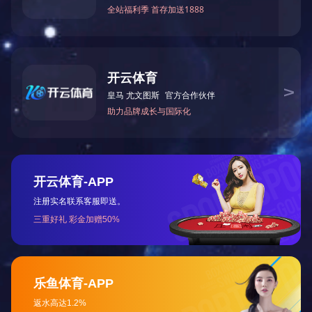
新华社北京12月4日电（记者
谈。12月4日上午，国家主
克龙总统夫妇合影。新华社记者

政府要闻

2025-12-04
习近平：在纪念胡耀邦同志诞辰110周年座谈会上
新华社北京11月20日电在纪念胡耀邦同志诞辰110周年座谈会上的讲话（
同志是久经考验的忠诚的共产主义战士，伟大的无产阶级革命家、政治家

政府要闻

2025-11-20

1079
习近平对全面依法治国工作作出重要指示强调： 坚
习近平对全面依法治国工作作出重要指示强调坚持党的领导人民当家作主
华社北京11月18日电 中共中央总书记、国家主席、中央军委主席习近