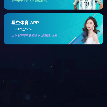

政府要闻

2025-11-08
习近平在听取海南自由贸易港
中共中央总书记、国家主席、
亚11月6日电 中共中央总书记

政府要闻

2025-11-06
华体会体育网页版
上一页
1
2
3
4
5
下一页
尾页
···
集团