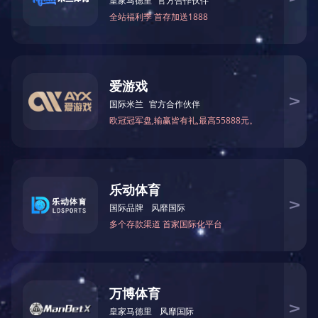
中共中央政治局召开会议分析研究2026年经济工作审议《中国共产党领导
议，分析研究2026年经济工作，审议《中国共产党领导全面依法治国

政府要闻

2025-12-08

1120
习近平出席中法企业
新华社北京12月4日电（记者
幕式并致辞。12月4日中午
摄习近平指出，今年是中法关系

政府要闻

2025-12-05
习近平同法国总统马