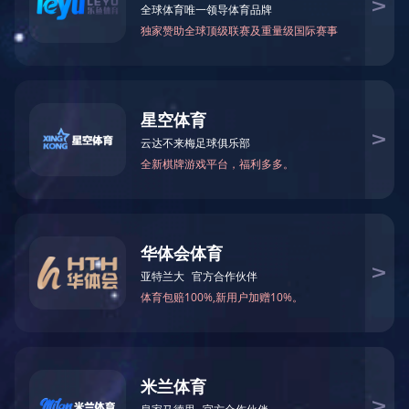
政府要闻
集团新闻
子华体会体育网页版
中共中央政治局召开会议 研究部署党风廉政建设和
中共中央政治局召开会议研究部署党风廉政建设和反腐败工作中共中央总书
报，研究部署2026年党风廉政建设和反腐败工作。中共中央总书记习近

政府要闻

2025-12-25

855
中央经济工作会议在
中央经济工作会议在北京举行习
在北京举行。中共中央总书记、
日在北京举行。中共中央总书

政府要闻

2025-12-12