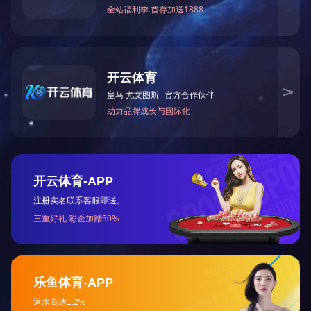
格局。树立和践行正确政绩观，坚决纠正重发展轻安全、重救灾
把本文分享给您的朋友：
上一篇：
蓝图已经绘就 奋进正当其时 ——习近平总书记同出席20
下一篇：
中共中央政治局召开会议 分析研究当前经济形势和经济工
集团
华体会体育网页版-华体会（中国）
集团
地址：河南省郑州市郑东新区平安大道189号
组织