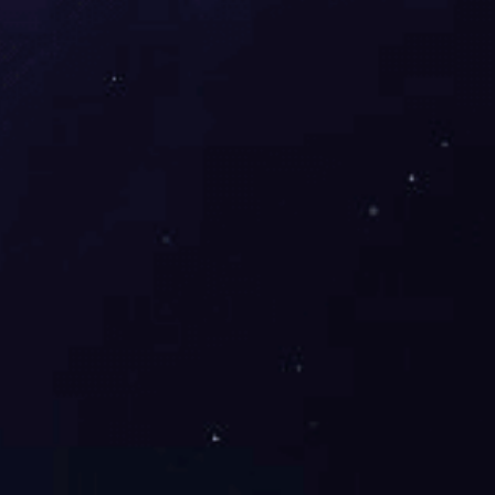
部本金及收益，标志着集团建新美豫私募基金投资风险化解
，为落实河南省审计厅对我公司私募基金投资工作提出的
华体会体育网页版-华体会（中国） 党委委员、副总经理祁红军到柳林安置区检查督导消防整改和验收工作
改和验收工作。对照郑东新区建设局反馈的整改问题清
程中一定要注重细节，加强细部管理和提前预知能力，