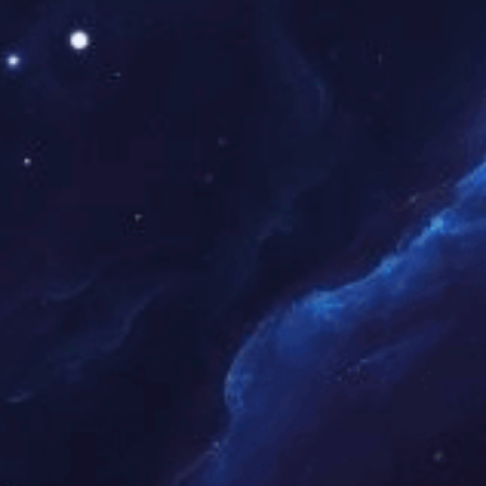
的二十大和二十届三中全会精神，深入推进中国传统节日振兴，持续推动
传统的认知认同，不断增强文化自觉和文化自信，根据《关于组织开展202
体会体育网页版-华体会（中国） 结合实际，开展“我

2024-10-11

1269
天河路-江山路）道路工程 竣工验收会顺利召开
公司投资建设的天元路(江山路-天河路)道路工程竣工验收会议顺利召开,
区市政设施和环境卫生事务中心相关领导和各参建单位项目负责人参加了
外观质量、实测实量检查及工程质量资料检

2024-09-06

1463
育网页版-华体会（中国） 党委书记、董事长汪洋
9月2日上午，华体会体育网页版-华体会（中国） 党委书记、董事长汪
陪同现场调研。汪总一行深入项目工地一线，详细视察了工程建设进度、