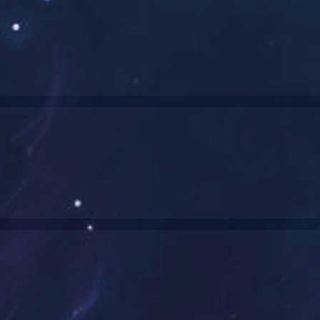
华体会体
中原路-陇海路）道路工程 竣工验收会顺利召开
我公司投资建设的洛达路(中原路-陇海路)道路工程竣工验收会议顺利召开
市中原区城市基础设施服务中心相关领导和各参建单位项目负责人参加了
资料组和结构安全及功能性评价组四个小组进

2024-11-05

1229
育网页版-华体会（中国） 开展“秋日嘉年华 竞技展
情燃动。10月31日至11月1日，华体会体育网页版-华体会（中国） 20
工齐聚赛场，参与了乒乓球、齐心跳大绳、一分钟跳绳比赛、趣味双升等四
场，选手们攻守往来，灵活应对，扣人心弦的瞬间

2024-11-04

1290