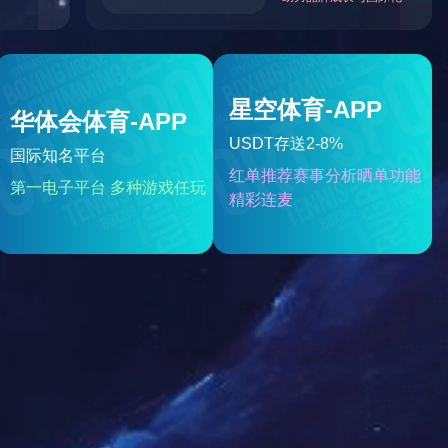
国） 开展结对帮创活动
兴、加快农业农村现代化，按照省文明委《关于印发
〕6号)有关要求，10月16日下午，华体会体育网页版-华
和减少网络电信诈骗案件的发生。10月11日上午，郑
开展防范电信诈骗宣传工作。反诈宣传进学校校园内，
系列活动