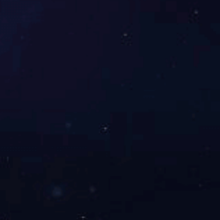

2024-08-02

1544
二季度子公司财务负责人述职会议
集团组织召开二季度子公司财务负责人述职会议，集团财务会计部全体人员
中国） 党委委员、副总经理代璐出席会议并讲话。会上，各实控子公司财务
题及建议、三季度工作重点等方面进行了述职汇报。集团财务会计部经

2024-07-30

1452
育网页版
上一页
4
5
6
7
8
下一
···
···
集团概况
项目建设情况
华体会体育网页版
集团简介
市政工程设施建设
企业理念