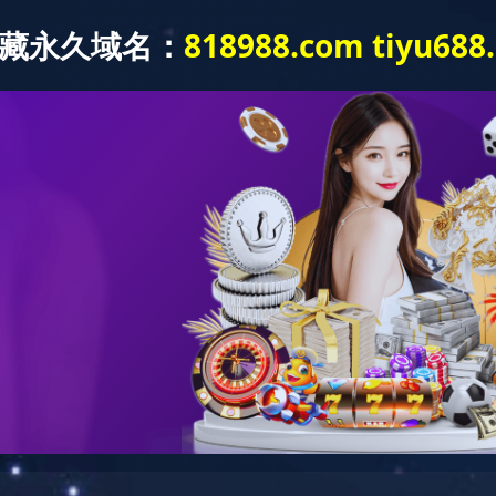
站！
华体会体育
华体会体育
集团概况
业务工作
网页版-华
网页版
体会（中
国）