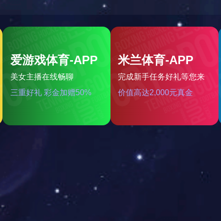
助力 共筑同心圆”——华体会体育网页版-华体会（中
明单位的示范引领作用，进一步深化农村精神文明建设，全面助力乡村振
开展文明单位“四送一助力”结对帮创活动的方案〉的通知》(豫文明〔2022
 与荥阳市贾峪镇郭岗村联合开展“四送一助力&nb

2024-10-16

1318
“入人心”守护群众“钱袋子”
民群众安全防范教育，进一步提升人民群众防范电信网络诈骗的能力，预防
集团平安建设宣传员提前谋划、精心部署、深入河南省财经政法大学积极
员化身“金融卫士”，他们身着红马甲，手持

2024-10-12

1178
育网页版-华体会（中国） 开展“我们的节日·重阳”