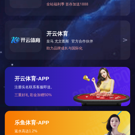
约。
通过此次插花活动，不仅让社区的女性朋友们度过
同时，提高了女同胞们艺术鉴赏能力，也展现了团队精
后的工作中将更加积极地发挥好女同志的能力与优势，