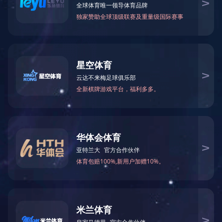
政府要闻
集团新闻
子华体会体育网页版
华体会体育网页版-华体会
来源：党委办公室 编辑：
为了丰富华体会体育网页版-华体会（中国） 干部
女节来临之际，华体会体育网页版-华体会（中国） 结合
南省财经政法大学教职工中心4楼409室，共同举办“指尖