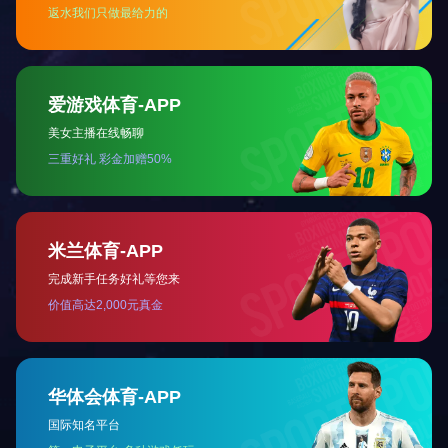
把本文分享给您的朋友：
上一篇：
华体会体育网页版-华体会（中国） 深入社区开展防范电
下一篇：
东风渠滨河路道路工程竣工验收会顺利召开