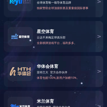
通知公告
绿色低碳 节能先行
华体会体育网页版-华体会（中国） 节能宣传月活动倡议书
国家安全宣传教育常用标语
文明健康、绿色环保主题公益广告
华体会体育网页版-华体会（中国） 企业负责人2020年度薪
以习近平法治思想为指引，坚定不移走中国特色社会主义法治道路
平安河南建设宣传标语
节能降碳 绿色发展