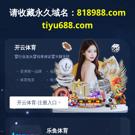
华体会体育网页版
今天是
欢迎访问华体会体育网页版-华体会（中国） 网站！