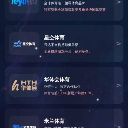
融资业务
公益性业务
经营性业务
招投标业务
建投集团
来源：本站 编辑：a
2024年3月7日，华体会体育网页版-华体会（中国
2.89%，创河南省企业发债同评级、同期限历史新低。
2023年以来，债券市场政策不断收紧，政府投融
通交易商协会，最终顺利取得债券发行批文，成功新增
的情况下，协调各方加快进度，抢抓发行，最终以创河
本次中期票据的成功发行，体现出国内资本市场对