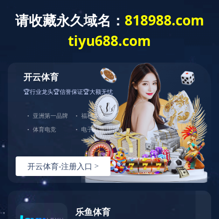
华体会体育网页版
今天是
欢迎访问华体会体育网页版-华体会（中国） 网站！