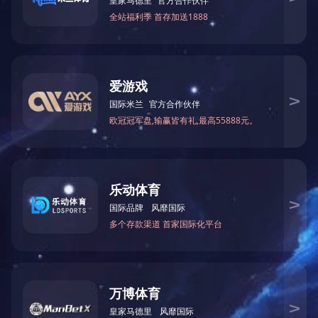
渠道等工作奠定基础。下一步，建投集团将以国企改革
提升，以“调结构、优流程、提效率、塑文化”为主线，
实现质的有效提升和量的合理增长，为郑州国家中心城
把本文分享给您的朋友：
上一篇：
稳中有进，建投集团中期票据成功注册
下一篇：
华体会体育网页版-华体会（中国） 2024年度第一期公
集团
华体会体育网页版-华体会（中国）