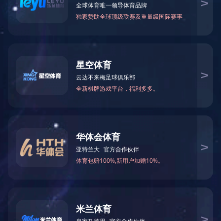
融资业务
公益性业务
经营性业务
招投标业务
深入推进专业化重组整合——华体会体育
来源：经营管理部 编辑：
根据城发集团关于重组整合、转型发展的有关指示
日赴建投通讯管线、河南户外广告传媒等控股子公司就
拓创新的举措及成效，以及未来的发展思路定位，与张
大家取得的成绩进行了肯定，并对下一步资源共享、打
了共识、拓宽了思路，进一步提振了干事创业的信心。