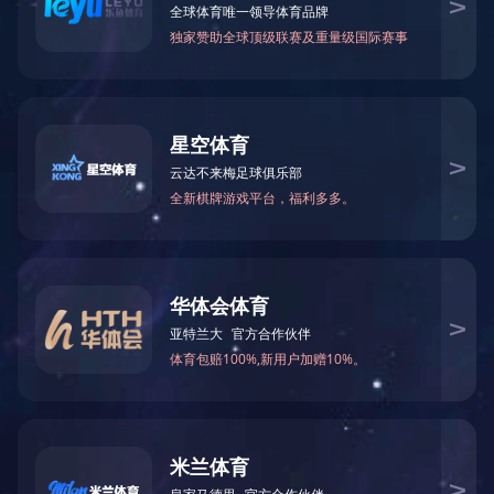
融资业务
公益性业务
经营性业务
招投标业务
建投集团
来源：本站 编辑：a
2023年12月25日下午，集团副总经理张岩、工
产业园开发经验，同时为瑞孚产业园项目把脉问诊。
城发集团产业做地事业部指挥长吉献亮介绍了产业园情
路，南临鼎力街，东临文德路，紧邻南三环，区位优势突
目，城发·金岱智慧产业园是郑州城发集团谋划战略转型布
目”， 金岱智慧产业园自招商工作启动以来，严格把控