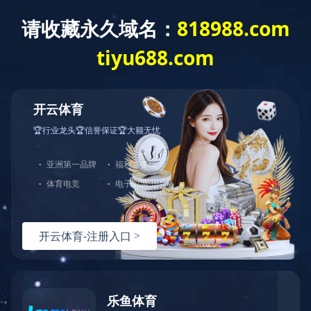
华体会体育网页版
今天是
欢迎访问华体会体育网页版-华体会（中国） 网站！