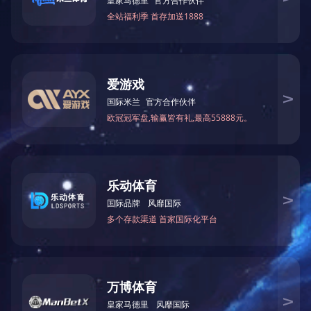
把本文分享给您的朋友：
上一篇：
郑州路桥建设投资集团有限公司
下一篇：
没有了！
集团
华体会体育网页版-华体会（中国）
集团
地址：河南省郑州市郑东新区平安大道189号
组织
邮编：450046
领导