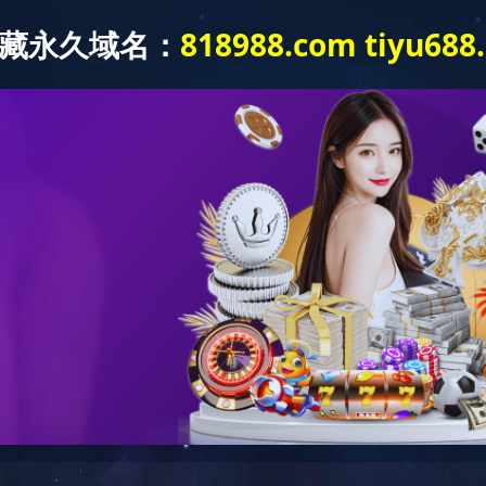
站！
华体会体育
华体会体育
集团概况
业务工作
网页版-华
网页版
体会（中
国）