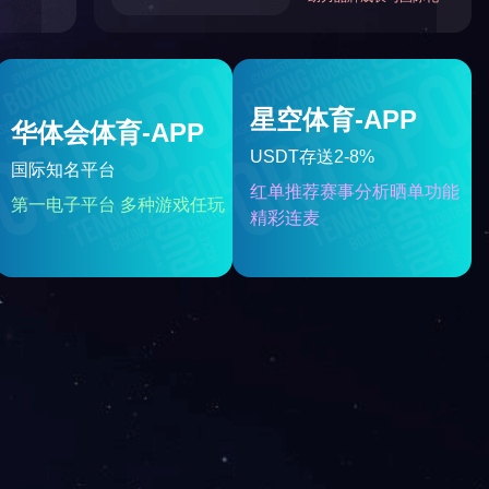
资随项目走的原则，一项目或一批同类项目
政策法规
国家政策法规