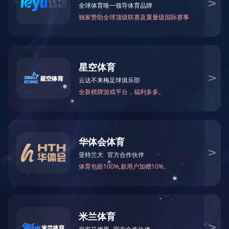
通知公告
“学雷
来源：本站 编辑：z
1.向雷锋同志学习
2.让雷锋精神在新时代绽放更加璀璨的光芒
3.弘扬雷锋精神，倡树时代新风
把本文分享给您的朋友：
上一篇：
绿色低碳 节能先行 <br/>华体会体育网页版-华体会（中