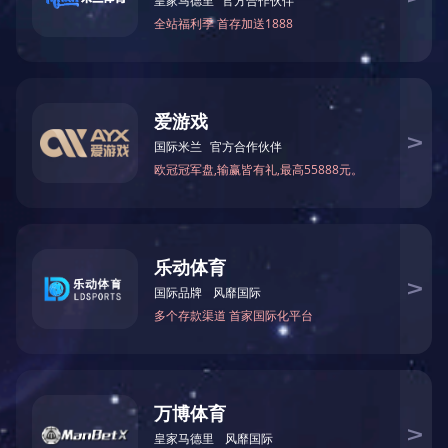
（以下简称派驻机构）监督职责，始终以严的基调、
第三条 对党组管理的人员中的党员实施党纪处分
权限和程序履行职责，加强协调沟通，有序顺畅衔接
第四条 党组讨论和决定本单位党员党纪处分
对未经党组会议讨论决定任免，但属于党组管理的
层纪委）按照规定审查批准或者报党的基层委员会（
第五条 派驻机构按照规定对党组管理的人员中的
派驻机构履行监督责任、查办违纪违法案件，并自觉
第六条 派驻机构对驻在单位（含综合监督单位，
查调查结束，经内部审理、集体研究，提出党纪处分
涉及敏感特殊案件，派驻机构报派出机关批准后
对于重大、疑难、复杂案件，可以商请派出机构
第七条 派出机构对案件应当认真审核把关、监督