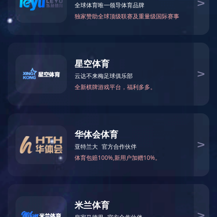
国家政策法规
地方政策法规
中共中央办公厅印发
来源：本站 编辑：a
近日，中共中央办公厅印发《党组讨论和决定党
《党组讨论和决定党员处分事项工作程序规定》全
党组讨论和决定党员处分事项工作程序规定 （2018年1
订 2025年5月26日中共中央办公厅发布）
第一条 为了规范党组讨论和决定党员处分事项，
制定本规定。
第二条 坚持用改革精神和严的标准管党治党，落