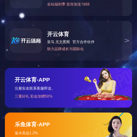
法特点规律，向派出机关报告案件审理工作情况，重
第八条 经派出机构审理后，派驻机构将党纪处分
致的，由派驻机构报派出机关研究决定。
对驻在单位党组管理的领导班子成员中的正职领导
意见并通报驻在单位党组。
第九条 党组集体讨论决定党员处分事项，不允
党纪处分决定以党组名义作出并自党组讨论决定
第十条 党纪处分决定作出后，应当正式通报派
第十一条 党组讨论决定的党员处分事项，在党纪处
备案。派出机构对备案材料应当认真审核，发现问题
派出机构应当按年度向派出机关报送备案监督情
给予向党中央或者本级地方党委备案的党员干部党