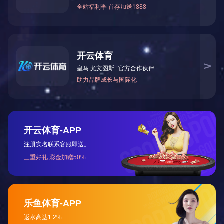
2026年1月31日至5月8日，郑州美术馆（新馆）
年的诗意之约。