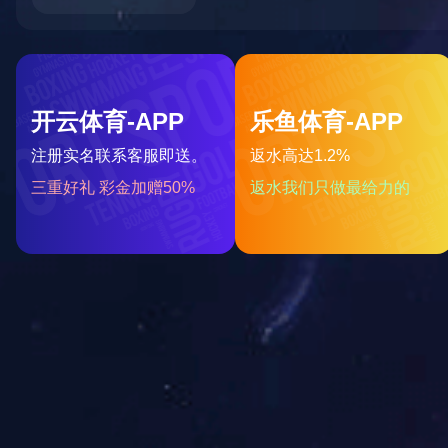
在各参建单位的共同努力下，该项目顺利