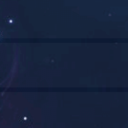
华体会体
学校航空港区新校区项目荣获河南省工程
外国语学校项目部 编辑：赵鹏浩 发布日期：2025-10-13 16:05:32 点击数：
国） 代建的郑州外国语学校航空港区新校区项目荣获2024
空港区淮海路以北、双鹤湖五街以西，总投资52141万元，
设计招生规模66个班。主要建设内容包括图书综合楼、教学
20年7月中标该项目代建，2020年8月与郑州市重点项
开始实质性推动项目建设。2021年2月施工总承包单位开始进
并实现招生6个班。