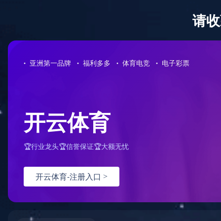
华体会体育网页版
今天是
欢迎访问华体会体育网页版-华体会（中国） 网