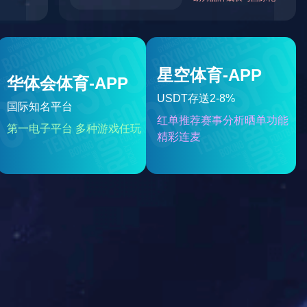
24-2025年度河南省工程建设优质工程。