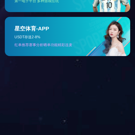
参观结束后，大家一致表示，此次参观学习宛如一
礴伟力有了更为深刻的理解。未来，大家将铭记奋斗历程
中原大地推进中国式现代化新篇章贡献建投力量。
把本文分享给您的朋友：
上一篇：
陈红民副市长调研苏东坡主题展览并指导文化产业发展工
下一篇：
华体会体育网页版-华体会（中国） 第六十七高级中学项