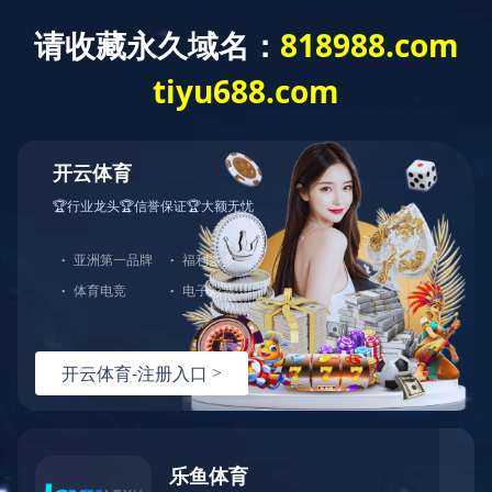
华体会体育网页版
今天是
欢迎访问华体会体育网页版-华体会（中国） 网站！