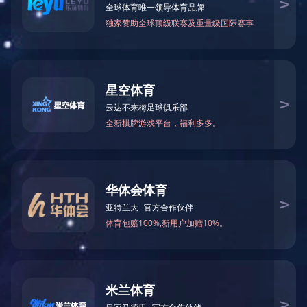
政府要闻
集团新闻
子华体会体育网页版
华体会体育网页版-华体会（中国） 组织
来源：党委办公室 编辑
为纪念中国人民抗日战争暨世界反法西斯战争胜利80
名党员干部职工走进河南省档案馆，参观了“伟大胜利—
以“铭记历史、缅怀先烈、珍爱和平、开创未来”为主题
理解了抗战精神的时代价值。