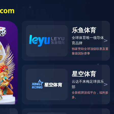
手机版
党的建设
华体会体育
平安建设
人力资源
网页版