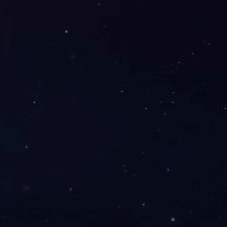
隐患排查整治行动，对网格化管理平台转办
子公司负责人要切实履行“第一责任人”职
时，要严守节日期间值班值守制度，严格执
政策法规
国家政策法规