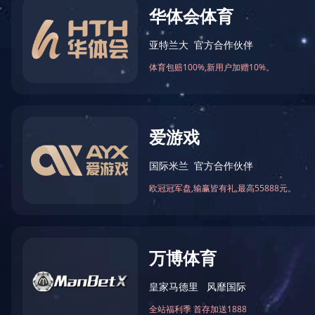
党的建设
华体会体育
元旦春节将至，“四风”问题易发多发
想防线，12月30日下午，华体会体育网页版
人参加会议。