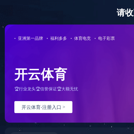
华体会体育网页版
今天是
欢迎访问华体会体育网页版-华体会（中国） 网