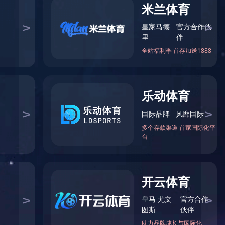
华体会体育网页版-华体会（中国）
>
党的建设
活会
61
会体育网页版-华体会（中国） 召开违法案
党委委员、副总经理王韶亮同志到会指导。