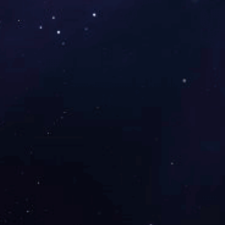
梳理问题，建台账、明责任、定时限，确
改”与中心工作相结合，转化成果为动力，
实主体与监督责任，加强干部教育管理监督
进全面从严治党。
把本文分享给您的朋友：
上一篇：
华体会体育网页版-华体会（中国） 持续
下一篇：
集团党委召开巡察整改专题组织生活会