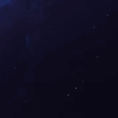
一对照检查，进行批评与自我批评。大家结合
管理”四个方面，深入查摆自身存在的突出问
足，查摆问题深入，批评诚恳有效，整改措施
是强化理论武装，筑牢思想根基。持续深入学
结合，转化学习成果推动公司发展。二是抓好
来的问题，列出问题清单，细化整改措施，全
党风廉政建设等完善制度，发挥党建引领作
动力。
。全体党员干部要以此为契机，一是要以案为
与能力。二是要立行立改，抓好问题整改。要