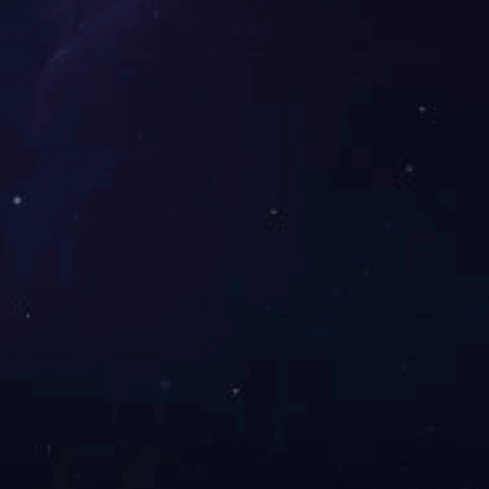
保整改落实，标本兼治，完善制度防止问题再发生。三是
围绕目标担当作为，跟踪重点工作，推动整体工作上新
，紧盯重点，强化权力制约，落实中央八项规定精神，纠“
开展结对帮创活动 助力美丽乡村建设
集团概况
项目建设情况
华体会体育网页版