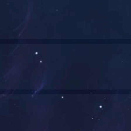
团党委召开违法案件“以案促改”专题民主生
源：党委办公室 编辑：张琦 发布日期：2025-11-25 16:44:30 点击数：169
典型案例为镜鉴，筑牢廉洁防线，11月21日下午，华体
委书记、董事长汪洋主持，全体班子成员参会，产投集团