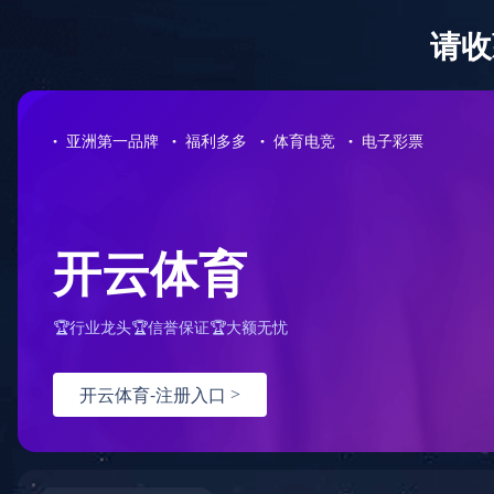
华体会体育网页版
今天是
欢迎访问华体会体育网页版-华体会（中国） 网