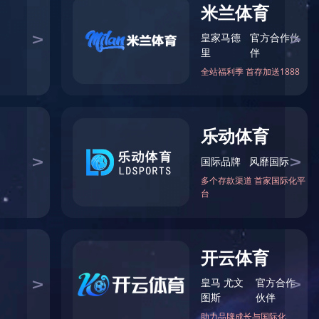
华体会体育网页版-华体会（中国）
>
党的建设
01
违法案件教训，推动以案促改工作走深走实，
习传达了《中共华体会体育网页版-华体会（中
党〔2025〕52号），并对支部开展以案促