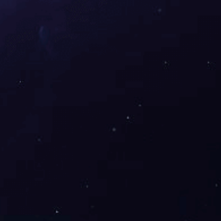
深化党风廉政建设和反腐败斗争的重要举措。
的突出问题，教训极其深刻。全体党员干部须
制、总结提高各环节工作。要坚持问题导向，
合规等四个方面深入查摆剖析，认真撰写对照
、推动集团高质量发展的实际成效。
作取得成效，营造“心存正心正念、工作依法