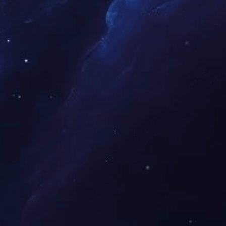
近平总书记关于全面从严治党重要论述的具体行动，是
党的建设、作风建设、权力运行和运营管理等方面存在
、敬畏市场、对得起良心”以案件为镜鉴，守牢底线。
署，扎实做好以案促改的动员部署、剖析整改、建章立
失管失严、权力运行是否透明规范、运营管理是否依法
切实把以案促改成果转化为净化政治生态、锻造过硬队伍
，切实履行主体责任，严格标准要求，确保以案促改工
线公司、广告公司稳健经营，可持续发展提供坚强保障。