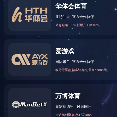
党的建设
来
为深入贯彻落实全面从严治党要求，深
2025年10月23日，中共郑州市建投党
国） 委员会围绕郑州交通建设投资有限公司
改工作进行了动员部署。