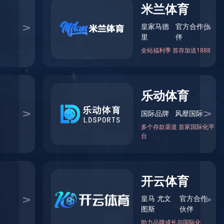
育网页版-华体会（中国）
>
华体会体育网页版
>
文化活动
例》颁布五周年宣贯活动
58311
，深化文明城市创建，进一步提升市民文明素
、文明素养提升等主题实践活动，收到了不错
召开“学文明条例 做文明市民”文明常识宣贯
》等，大家纷纷表示要通过推广分餐公筷、规
为促进条例》，不断提升城市文明程度。