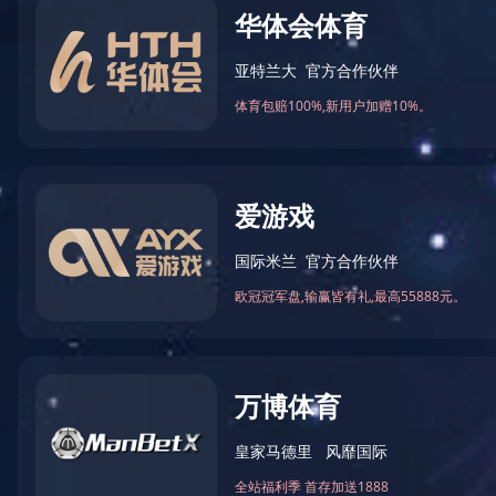
企业理念
文化活动
集团视频
华体会体育网页版-华
来源：党
今年7月1日，是《郑州市文明行为促
质和社会文明程度。近期，华体会体育网页
的效果。现将活
动总结如下：
一、开展文明常识集中学习活动。6月3
会议，集中学习了《公共文明行为常识》《
范停车、科学健身等形式推动形成文明健康