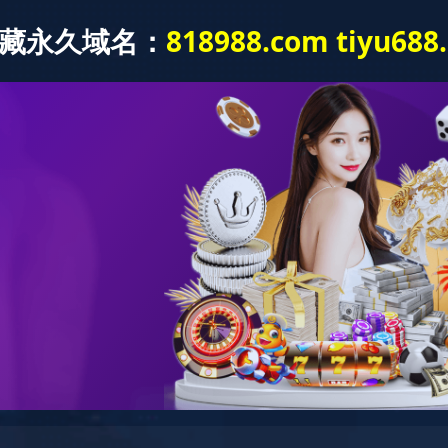
站！
华体会体育
华体会体育
集团概况
业务工作
网页版-华
网页版
体会（中
国）